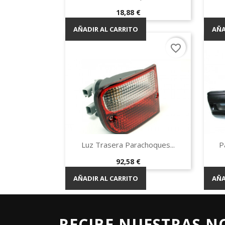
Precio
18,88 €
AÑADIR AL CARRITO
AÑA
favorite_border
Vista rápida

Luz Trasera Parachoques...
P
Precio
92,58 €
AÑADIR AL CARRITO
AÑA
RECIBE NUESTRAS N