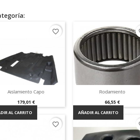
tegoría:
favorite_border
fav
Vista rápida
Vista rápida


Aislamiento Capo
Rodamiento
Precio
Precio
179,01 €
66,55 €
DIR AL CARRITO
AÑADIR AL CARRITO
favorite_border
fav