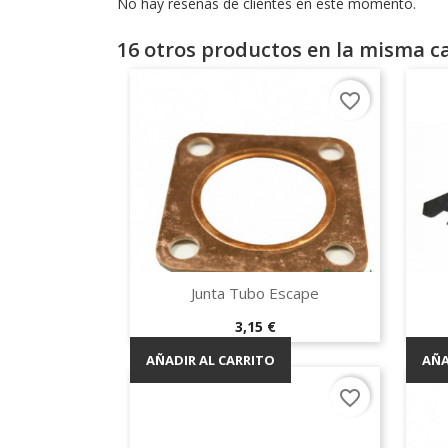
No hay reseñas de clientes en este momento.
16 otros productos en la misma ca
favorite_border
Vista rápida

Junta Tubo Escape
Precio
3,15 €
AÑADIR AL CARRITO
AÑA
favorite_border