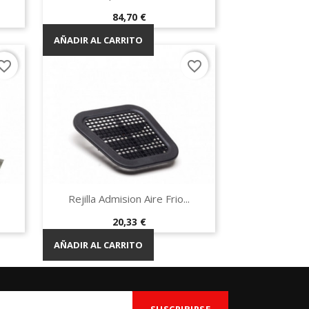
Precio
84,70 €
AÑADIR AL CARRITO
orite_border
favorite_border
Vista rápida

Rejilla Admision Aire Frio...
Precio
20,33 €
AÑADIR AL CARRITO