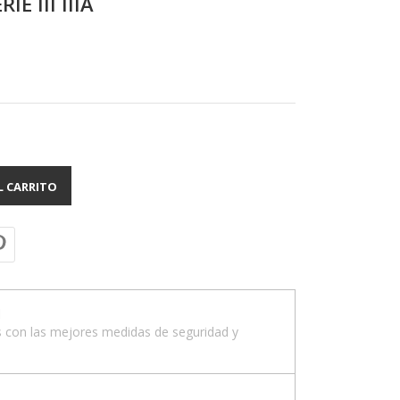
E III IIIA
L CARRITO
d
 con las mejores medidas de seguridad y