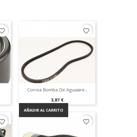
orite_border
favorite_border
Vista rápida

Correa Bomba De Aguaaire...
Precio
3,87 €
AÑADIR AL CARRITO
orite_border
favorite_border