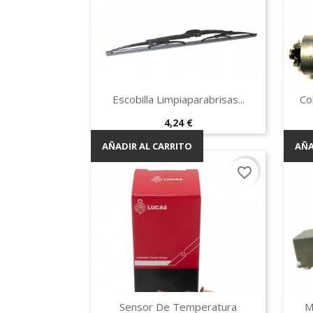
Vista rápida

Escobilla Limpiaparabrisas...
Co
Precio
4,24 €
AÑADIR AL CARRITO
AÑA
favorite_border
Vista rápida

Sensor De Temperatura
M