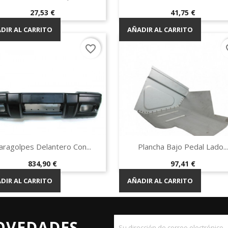
Precio
Precio
27,53 €
41,75 €
DIR AL CARRITO
AÑADIR AL CARRITO
favorite_border
fav
Vista rápida
Vista rápida


aragolpes Delantero Con...
Plancha Bajo Pedal Lado...
Precio
Precio
834,90 €
97,41 €
DIR AL CARRITO
AÑADIR AL CARRITO
OVEDADES