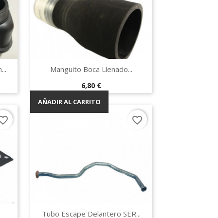
Vista rápida

..
Manguito Boca Llenado...
Precio
6,80 €
AÑADIR AL CARRITO
orite_border
favorite_border
Vista rápida

Tubo Escape Delantero SER...