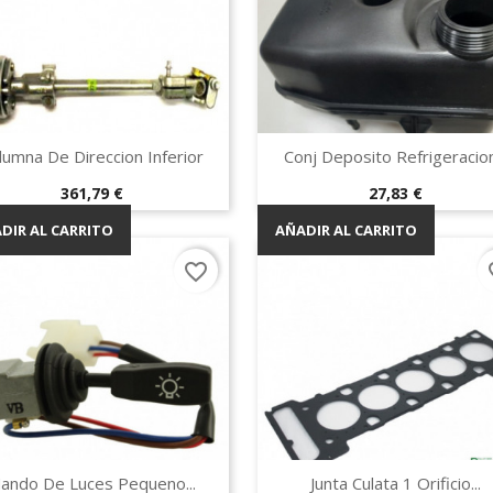
Vista rápida
Vista rápida


lumna De Direccion Inferior
Conj Deposito Refrigeracion.
Precio
Precio
361,79 €
27,83 €
DIR AL CARRITO
AÑADIR AL CARRITO
favorite_border
fav
Vista rápida
Vista rápida


ando De Luces Pequeno...
Junta Culata 1 Orificio...