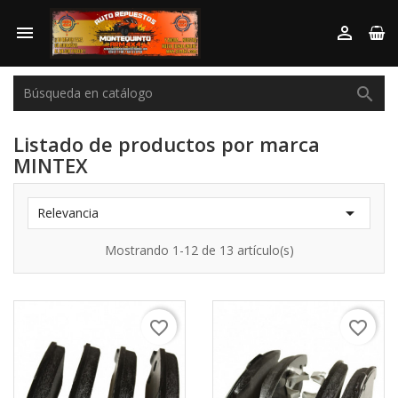



Listado de productos por marca
MINTEX

Relevancia
Mostrando 1-12 de 13 artículo(s)
favorite_border
favorite_border