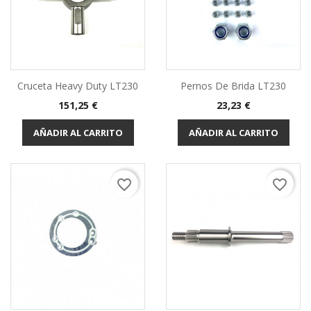
Cruceta Heavy Duty LT230
Pernos De Brida LT230
Precio
Precio
151,25 €
23,23 €
AÑADIR AL CARRITO
AÑADIR AL CARRITO
favorite_border
favorite_border