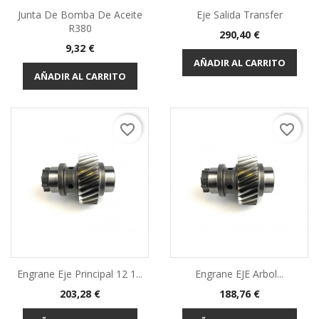
Junta De Bomba De Aceite
Eje Salida Transfer
R380
Precio
290,40 €
Precio
9,32 €
AÑADIR AL CARRITO
AÑADIR AL CARRITO
favorite_border
favorite_border
Engrane Eje Principal 12 1...
Engrane EJE Arbol...
Precio
Precio
203,28 €
188,76 €