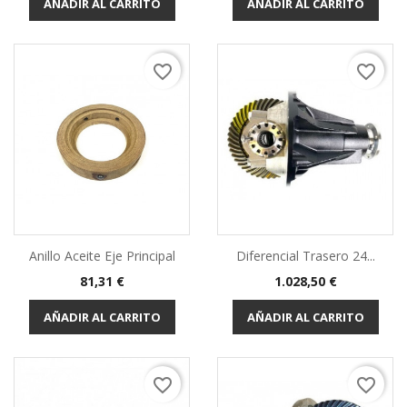
AÑADIR AL CARRITO
AÑADIR AL CARRITO
favorite_border
favorite_border
Anillo Aceite Eje Principal
Diferencial Trasero 24...
Precio
Precio
81,31 €
1.028,50 €
AÑADIR AL CARRITO
AÑADIR AL CARRITO
favorite_border
favorite_border