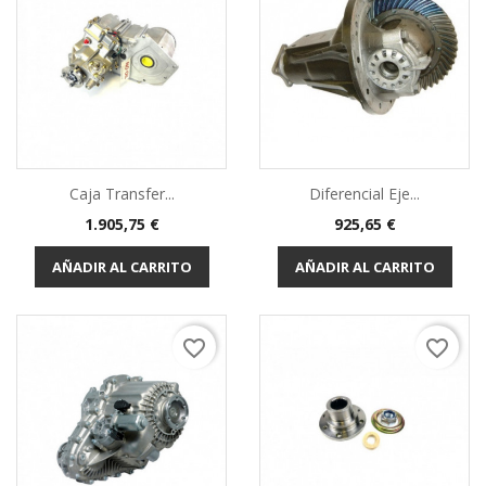
Caja Transfer...
Diferencial Eje...
Precio
Precio
1.905,75 €
925,65 €
AÑADIR AL CARRITO
AÑADIR AL CARRITO
favorite_border
favorite_border