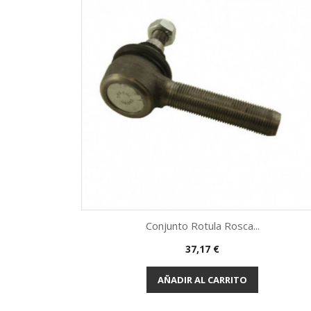
Conjunto Rotula Rosca...
Precio
37,17 €
Vista rápida

AÑADIR AL CARRITO