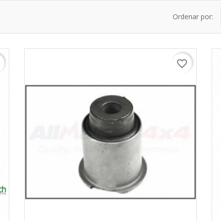
Ordenar por:
r
favorite_border