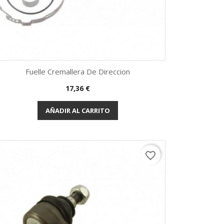
Fuelle Cremallera De Direccion
Precio
17,36 €
Vista rápida

AÑADIR AL CARRITO
favorite_border