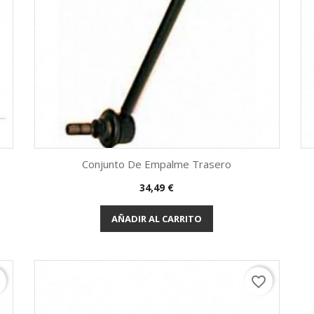
Conjunto De Empalme Trasero
Precio
34,49 €
Vista rápida

AÑADIR AL CARRITO
r
favorite_border