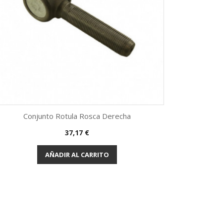
Conjunto Rotula Rosca Derecha
Precio
37,17 €
Vista rápida

AÑADIR AL CARRITO