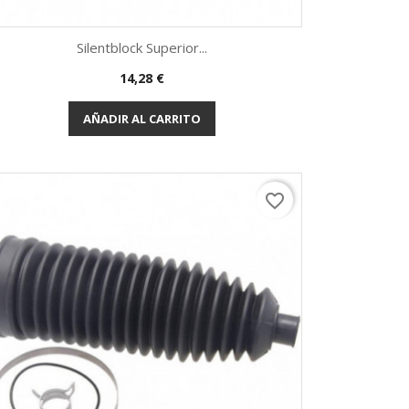
Silentblock Superior...
Precio
14,28 €
Vista rápida

AÑADIR AL CARRITO
favorite_border