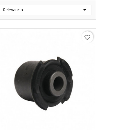

Relevancia
favorite_border