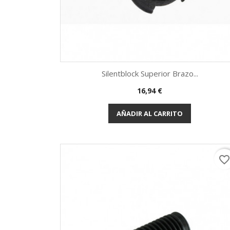
Silentblock Superior Brazo...
Precio
16,94 €
Vista rápida

AÑADIR AL CARRITO
favorite_borde