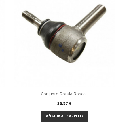
Conjunto Rotula Rosca...
Precio
36,97 €
Vista rápida

AÑADIR AL CARRITO