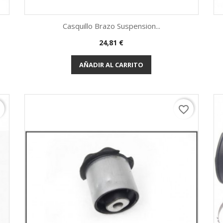
Casquillo Brazo Suspension...
Precio
24,81 €
Vista rápida

AÑADIR AL CARRITO
r
favorite_border