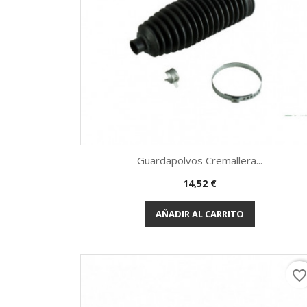
Guardapolvos Cremallera...
Precio
14,52 €
Vista rápida

AÑADIR AL CARRITO
favorite_borde