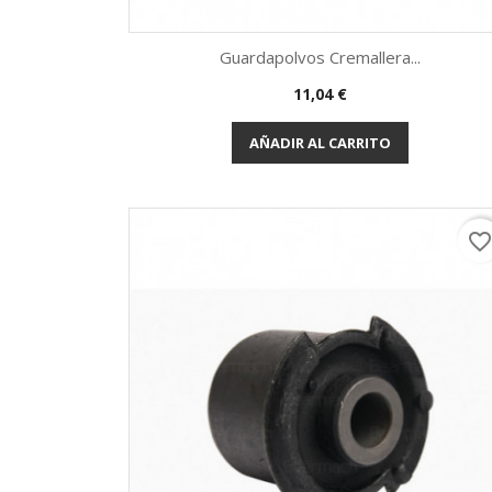
Guardapolvos Cremallera...
Precio
11,04 €
Vista rápida

AÑADIR AL CARRITO
favorite_borde